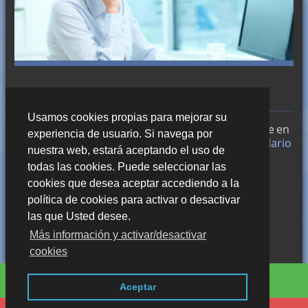
CONTACTE CON NOSOTROS
Usamos cookies propias para mejorar su
Trabajamos en
Alicante
y si desea puede ponerse en
experiencia de usuario. Si navega por
contacto con nosotros a través de nuestro
formulario
nuestra web, estará aceptando el uso de
de contacto
o llámenos a los números:
XXX XXX XXX
todas las cookies. Puede seleccionar las
cookies que desea aceptar accediendo a la
política de cookies para activar o desactivar
las que Usted desee.
Más información y activar/desactivar
cookies
Aviso legal · LSSI · Política de cookies · Política de privacidad
|
Mapa
Contáctenos por Whatsapp
Aceptar
Blog